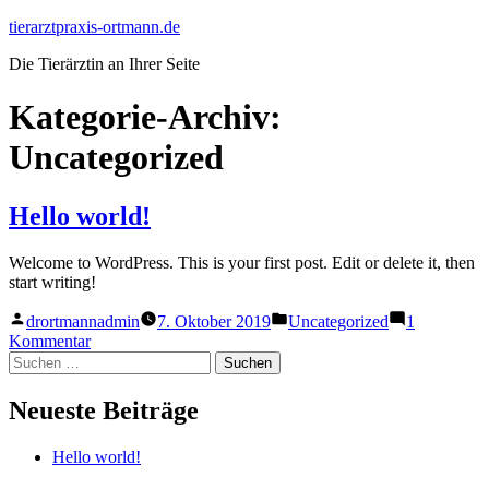
Zum
tierarztpraxis-ortmann.de
Inhalt
Die Tierärztin an Ihrer Seite
springen
Kategorie-Archiv:
Uncategorized
Hello world!
Welcome to WordPress. This is your first post. Edit or delete it, then
start writing!
Veröffentlicht
Veröffentlicht
drortmannadmin
7. Oktober 2019
Uncategorized
1
von
in
zu
Kommentar
Suchen
Hello
nach:
world!
Neueste Beiträge
Hello world!